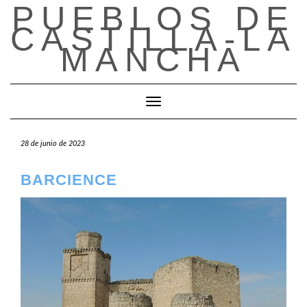
PUEBLOS DE
Saltar
al
CASTILLA-LA
contenido
MANCHA
Cambiar modo de navegación
28 de junio de 2023
BARCIENCE