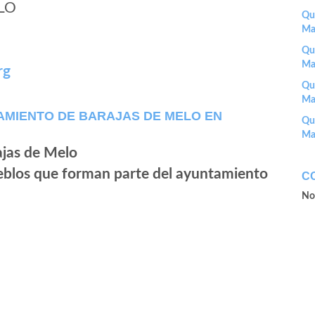
LO
Que
Ma
Que
Ma
rg
Que
Ma
AMIENTO DE BARAJAS DE MELO EN
Que
Ma
ueblos que forman parte del ayuntamiento
C
No