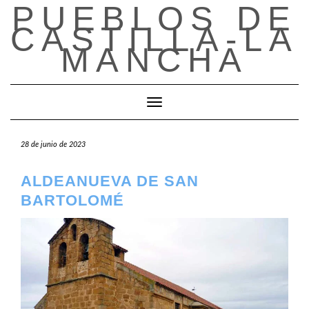
PUEBLOS DE
Saltar
al
CASTILLA-LA
contenido
MANCHA
Cambiar modo de navegación
28 de junio de 2023
ALDEANUEVA DE SAN
BARTOLOMÉ