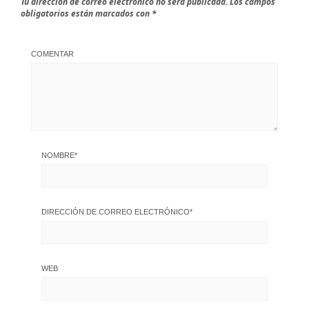
Tu dirección de correo electrónico no será publicada.
Los campos
obligatorios están marcados con
*
COMENTAR
NOMBRE
*
DIRECCIÓN DE CORREO ELECTRÓNICO
*
WEB