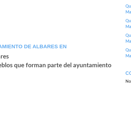
Que
Ma
Que
Ma
Que
Ma
AMIENTO DE ALBARES EN
Que
Ma
ueblos que forman parte del ayuntamiento
C
No