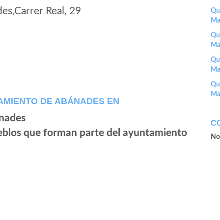
s,Carrer Real, 29
Que
Ma
Que
Ma
Que
Ma
Que
Ma
AMIENTO DE ABÁNADES EN
C
ueblos que forman parte del ayuntamiento
No