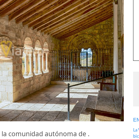
E
La 
 la comunidad autónoma de .
bic