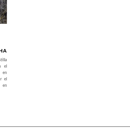
HA
illa
n el
a en
r el
a en