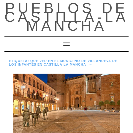
PUEBLOS DE
Saltar
al
CASTILLA-LA
contenido
MANCHA
Cambiar modo de navegación
ETIQUETA:
QUE VER EN EL MUNICIPIO DE VILLANUEVA DE
LOS INFANTES EN CASTILLA LA MANCHA