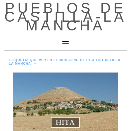
PUEBLOS DE
Saltar
al
CASTILLA-LA
contenido
MANCHA
Cambiar modo de navegación
ETIQUETA:
QUE VER EN EL MUNICIPIO DE HITA EN CASTILLA
LA MANCHA