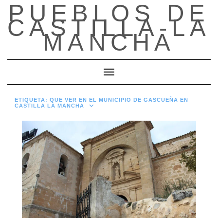
PUEBLOS DE
Saltar
al
CASTILLA-LA
contenido
MANCHA
Cambiar modo de navegación
ETIQUETA:
QUE VER EN EL MUNICIPIO DE GASCUEÑA EN
CASTILLA LA MANCHA