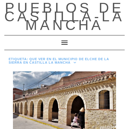
PUEBLOS DE
Saltar
al
CASTILLA-LA
contenido
MANCHA
Cambiar modo de navegación
ETIQUETA:
QUE VER EN EL MUNICIPIO DE ELCHE DE LA
SIERRA EN CASTILLA LA MANCHA