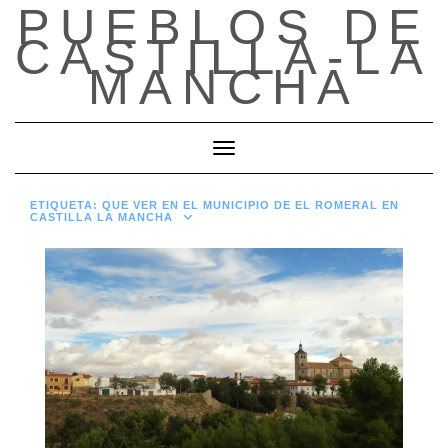
PUEBLOS DE
Saltar
al
CASTILLA-LA
contenido
MANCHA
Cambiar modo de navegación
ETIQUETA:
QUE VER EN EL MUNICIPIO DE EL ROMERAL EN
CASTILLA LA MANCHA