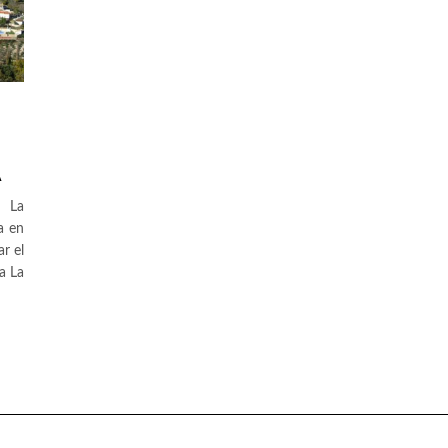
A
a La
a en
r el
a La