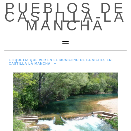
PUEBLOS DE
Saltar
al
CASTILLA-LA
contenido
MANCHA
Cambiar modo de navegación
ETIQUETA:
QUE VER EN EL MUNICIPIO DE BONICHES EN
CASTILLA LA MANCHA