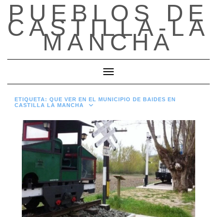
PUEBLOS DE
Saltar
al
CASTILLA-LA
contenido
MANCHA
Cambiar modo de navegación
ETIQUETA:
QUE VER EN EL MUNICIPIO DE BAIDES EN
CASTILLA LA MANCHA