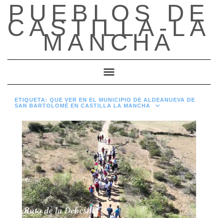
PUEBLOS DE
Saltar
al
CASTILLA-LA
contenido
MANCHA
Cambiar modo de navegación
ETIQUETA:
QUE VER EN EL MUNICIPIO DE ALDEANUEVA DE
SAN BARTOLOMÉ EN CASTILLA LA MANCHA