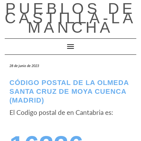
PUEBLOS DE
Saltar
al
CASTILLA-LA
contenido
MANCHA
Cambiar modo de navegación
28 de junio de 2023
CÓDIGO POSTAL DE LA OLMEDA
SANTA CRUZ DE MOYA CUENCA
(MADRID)
El Codigo postal de
en Cantabria es: