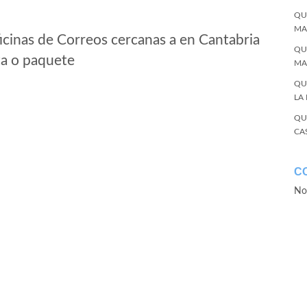
QU
MA
icinas de Correos cercanas a en Cantabria
QU
ta o paquete
MA
QU
LA
QU
CA
C
No